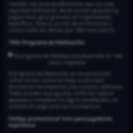
También hay otras bonificaciones que con toda
seguridad disfrutarás, desde torneos gratuitos (y
pagos) hasta giros gratuitos en tragamonedas
específicas. Visita la sección de promociones y
conoce todas las ofertas que 1Win tiene para ti.
1Win Programa de fidelización
El programa de fidelización es una promoción
común en los casinos en línea, su principal
atractivo es recompensas a los usuarios veteranos.
Todos acceden al programa, conforme realizan
apuestas y completan los logros establecidos, se
aumenta el rango junto las recompensas.
Código promocional 1win para jugadores
argentinos