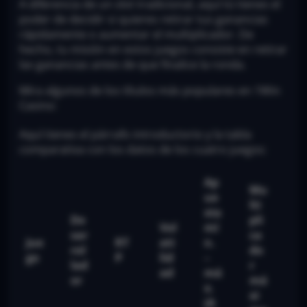
A diferencia de un slot tradicional, aquí tú tienes el
poder de decidir si quieres retirar tus ganancias
rápidamente o aumentar el multiplicador. De
hecho, tu misión en estos juegos consiste en retirar
las ganancias antes de que finalice la ronda.
Mira algunos de los títulos más populares en 1Win
Casino:
Aquí tienes el párrafo introductorio y la tabla
comparativa con los datos de los cuatro juegos:
Ap
Mu
ue
lti
sta
De
pli
Vol
mí
sar
ca
Jue
RT
ati
n.
rol
do
go
P
lid
–
lad
r
ad
má
or
má
x.
xi
(A