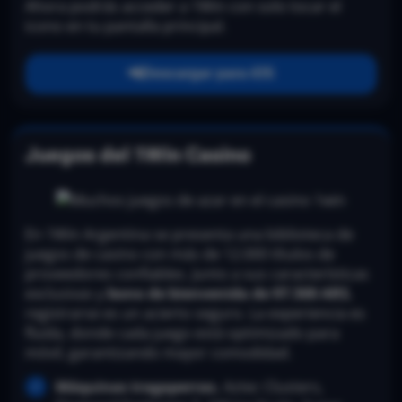
Ahora podrás acceder a 1Win con solo tocar el
icono en tu pantalla principal.
📲Descargar para iOS
Juegos del 1Win Casino
En 1Win Argentina se presenta una biblioteca de
juegos de casino con más de 12.000 títulos de
proveedores confiables. Junto a sus características
exclusivas y
bono de bienvenida de 97.500 ARS
,
registrarse es un acierto seguro. La experiencia es
fluida, donde cada juego está optimizado para
móvil, garantizando mayor comodidad.
Máquinas tragaperras.
Aztec Clusters,