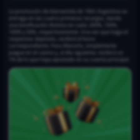
La promoción de bienvenida de 1Win Argentina se
entrega en las cuatro primeras recargas, dando
una bonificación distinta en cada: 200%, 150%,
100% y 50%, respectivamente. Una vez que haga el
respectivo depósito, recibirá el bono
correspondiente. Para liberarlo, simplemente
juegue en el casino y, al día siguiente, recibirá un
1% de lo que haya apostado en su cuenta principal.