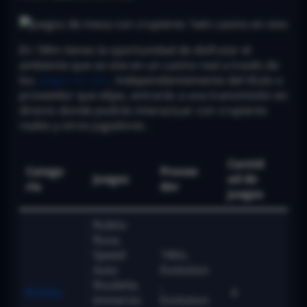
En 1Win tienes la oportunidad de disfrutar el
ambiente que se vive en un casino real a través de
los
juegos en vivo
. Independientemente del título o
proveedor que elijas, entrarás a una transmisión en
directo donde podrás interactuar con crupieres
reales y otros jugadores .
Cantid
Catego
Provee
Juegos
ad de
ría
dor
juegos
Ruleta
Rusa,
Speed
1Win,
Auto
Evolution
Roulette,
,
Ruleta
4
Immersiv
Evolution