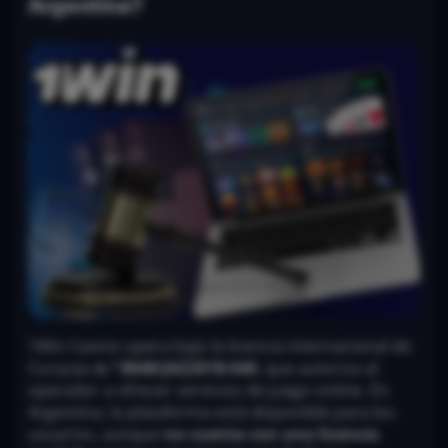
Argentina?
1Win Casino opera bajo la licencia internacional de
Curazao
n.º 8048/JAZ2018-040
, que autoriza al
operador a ofrecer servicios de juego online. En
Argentina, la plataforma está disponible para los
usuarios, aunque
no cuenta con una licencia