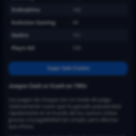
Endorphina
142
Evolution Gaming
44
NetEnt
151
Play’n GO
339
Jugar 1win Casino
Juegos Cash or Crash en 1Win
Los juegos de choque son un modo de juego
relativamente nuevo que ha ganado popularidad
rápidamente en el mundo de los casinos online
gracias a la jugabilidad tan simple, pero efectiva
que ofrece.