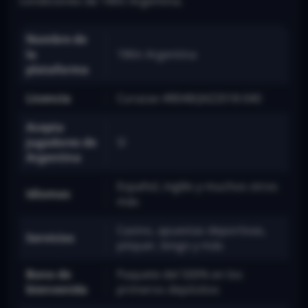
condiciones de 1Win Argentina.
Nombre de
la
1Win Argentina
plataforma
Licencia
Curazao #8048/JAZ2018-040
Acepta
jugadores de
Sí
Argentina
Español, inglés y muchos otros
Idiomas
más
Casino, apuestas deportivas,
Servicios
póquer, bingo y más
Bono de
Paquete del 500% en los
bienvenida
primeros depósitos