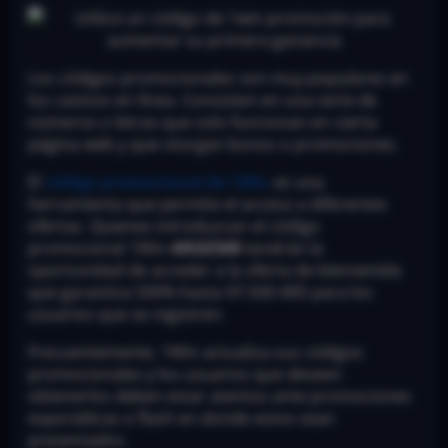
Los códigos promocionales son muy populares en
los casinos en línea. Consisten en una serie de
números o letras que solo funcionan en cierta
página web y que otorgan bonos o promociones.
El
código promocional de 1Win
es una
herramienta que permite el acceso a diferentes
ofertas. Quienes introduzcan el código
promocional 1Win
ARGE500
tendrán la
oportunidad de acceder a la oferta de bienvenida
que garantiza 500% hasta 97.500 ARS para los
usuarios que se registren.
Frecuentemente, 1Win actualiza sus códigos
promocionales y los usuarios que deseen
obtenerlos deben estar atentos ante promociones
esporádicas o flash en donde estos sean
presentados.