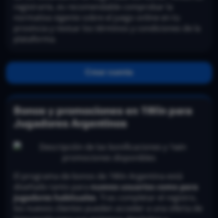
registrarte, es recomendable comprobar la
normativa vigente sobre el juego online en tu
provincia y revisar los términos y condiciones de la
plataforma.
Crear cuenta
Bonos y promociones en 1Win para
Jugadores Argentinos
El programa de bonos de 1Win Argentina está
diseñado tanto para
nuevos usuarios como para
jugadores habituales
. Tras completar el registro,
los nuevos clientes pueden acceder a una oferta de