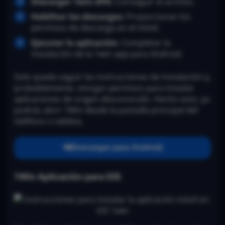
Descargar 1win APK:
Conseguir el archivo.
Habilitar las descargas:
Proporcionar los
permisos de descarga en el móvil.
Ejecutar la aplicación:
Completar la
instalación de la 1win app para Android.
Solo queda seguir las instrucciones de instalación y,
probablemente, otorgar permisos para instalar
aplicaciones de origen desconocido. Hecho esto, ya
podrás abrir 1Win desde la pantalla principal del
teléfono o tableta.
📲Descargar para Android
1Win Aplicación para iOS