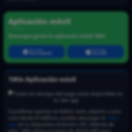
Aplicación móvil
Descargue gratis la aplicación móvil 1Win
Descargar
Descargar
Para Android
Para iOS
1Win Aplicación móvil
Si prefieres apostar en fútbol, tenis, eSports u otra
cosa desde el teléfono, puedes descargar la
1Win
app
en tu dispositivo Android o iOS. Además de
esto, 1Win ofrece un bono de 78.410 ARS para